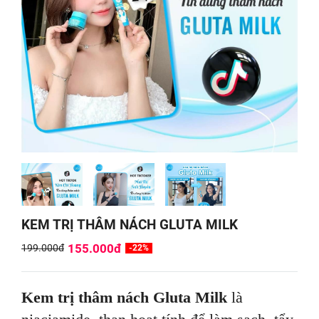
KEM TRỊ THÂM NÁCH GLUTA MILK
155.000đ
199.000đ
-22%
Kem trị thâm nách Gluta Milk
là