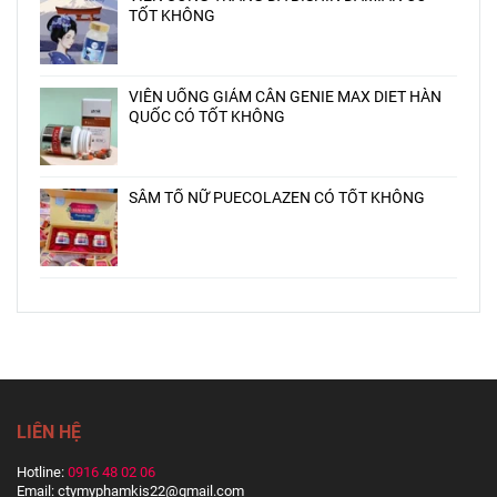
TỐT KHÔNG
VIÊN UỐNG GIẢM CÂN GENIE MAX DIET HÀN
QUỐC CÓ TỐT KHÔNG
SÂM TỐ NỮ PUECOLAZEN CÓ TỐT KHÔNG
LIÊN HỆ
Hotline:
0916 48 02 06
Email: ctymyphamkis22@gmail.com