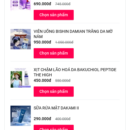
690.000đ
745.000đ
Chọn sản phẩm
VIÊN UỐNG BISHIN DAMIAN TRẮNG DA MỜ
NÁM
950.000đ
1.050.000đ
Chọn sản phẩm
XỊT CHẬM LÃO HOÁ DA BAKUCHIOL PEPTIDE
THE HIGH
450.000đ
550.000đ
Chọn sản phẩm
SỮA RỬA MẶT DAKAMI II
290.000đ
400.000đ
Chọn sản phẩm