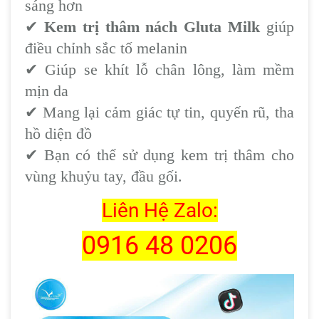
sáng hơn
✔
Kem trị thâm nách Gluta Milk
giúp
điều chỉnh sắc tố melanin
✔
Giúp se khít lỗ chân lông, làm mềm
mịn da
✔
Mang lại cảm giác tự tin, quyến rũ, tha
hồ diện đồ
✔
Bạn có thể sử dụng kem trị thâm cho
vùng khuỷu tay, đầu gối.
Liên Hệ Zalo:
0916 48 0206