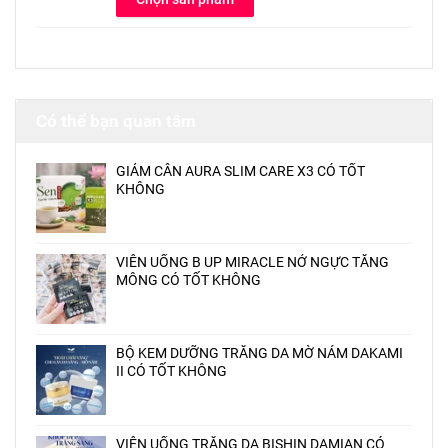
Có thể bạn quan tâm
GIẢM CÂN AURA SLIM CARE X3 CÓ TỐT
KHÔNG
VIÊN UỐNG B UP MIRACLE NỞ NGỰC TĂNG
MÔNG CÓ TỐT KHÔNG
BỘ KEM DƯỠNG TRẮNG DA MỜ NÁM DAKAMI
II CÓ TỐT KHÔNG
VIÊN UỐNG TRẮNG DA BISHIN DAMIAN CÓ