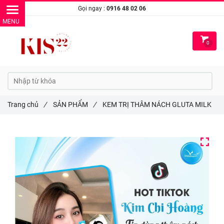
Gọi ngay :
0916 48 02 06
0
Trang chủ
/
SẢN PHẨM
/
KEM TRỊ THÂM NÁCH GLUTA MILK