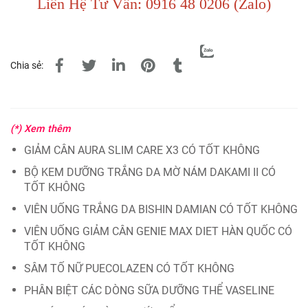
Liên Hệ Tư Vấn: 0916 48 0206 (Zalo)
Chia sẻ:
(*) Xem thêm
GIẢM CÂN AURA SLIM CARE X3 CÓ TỐT KHÔNG
BỘ KEM DƯỠNG TRẮNG DA MỜ NÁM DAKAMI II CÓ
TỐT KHÔNG
VIÊN UỐNG TRẮNG DA BISHIN DAMIAN CÓ TỐT KHÔNG
VIÊN UỐNG GIẢM CÂN GENIE MAX DIET HÀN QUỐC CÓ
TỐT KHÔNG
SÂM TỐ NỮ PUECOLAZEN CÓ TỐT KHÔNG
PHÂN BIỆT CÁC DÒNG SỮA DƯỠNG THỂ VASELINE