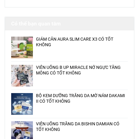
Có thể bạn quan tâm
GIẢM CÂN AURA SLIM CARE X3 CÓ TỐT
KHÔNG
VIÊN UỐNG B UP MIRACLE NỞ NGỰC TĂNG
MÔNG CÓ TỐT KHÔNG
BỘ KEM DƯỠNG TRẮNG DA MỜ NÁM DAKAMI
II CÓ TỐT KHÔNG
VIÊN UỐNG TRẮNG DA BISHIN DAMIAN CÓ
TỐT KHÔNG