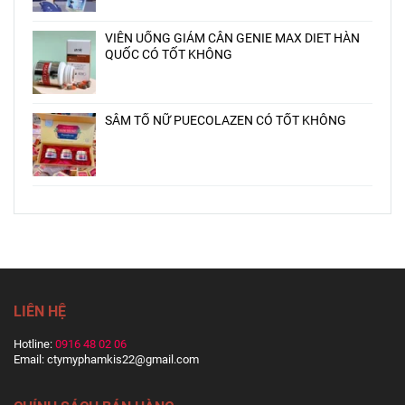
VIÊN UỐNG GIẢM CÂN GENIE MAX DIET HÀN
QUỐC CÓ TỐT KHÔNG
SÂM TỐ NỮ PUECOLAZEN CÓ TỐT KHÔNG
LIÊN HỆ
Hotline:
0916 48 02 06
Email: ctymyphamkis22@gmail.com