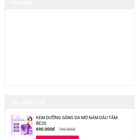
Fanpage
Sản phẩm mới
KEM DƯỠNG SÁNG DA MỜ NÁM DÂU TẰM
BE20
690.000đ
745.000đ