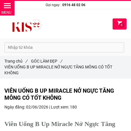
Gọi ngay :
0916 48 02 06
0
Trang chủ
/
GÓC LÀM ĐẸP
/
VIÊN UỐNG B UP MIRACLE NỞ NGỰC TĂNG MÔNG CÓ TỐT
KHÔNG
VIÊN UỐNG B UP MIRACLE NỞ NGỰC TĂNG
MÔNG CÓ TỐT KHÔNG
Ngày đăng:
02/06/2026 |
Lượt xem:
180
Viên Uống B Up Miracle Nở Ngực Tăng